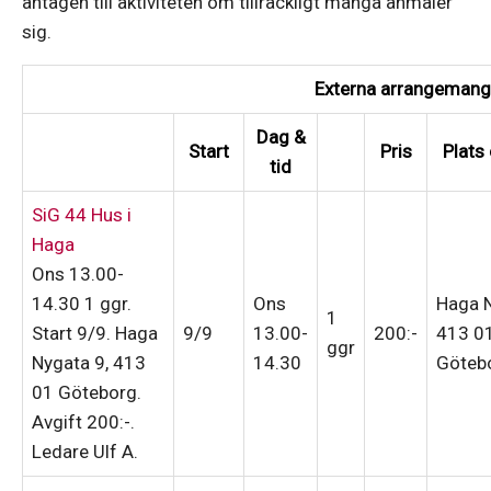
antagen till aktiviteten om tillräckligt många anmäler
sig.
Externa arrangemang
Dag &
Start
Pris
Plats 
tid
SiG 44 Hus i
Haga
Ons 13.00-
14.30
1 ggr
.
Ons
Haga N
1
Start 9/9
. Haga
9/9
13.00-
200:-
413 0
ggr
Nygata 9, 413
14.30
Göteb
01 Göteborg.
Avgift 200:-
.
Ledare Ulf A
.