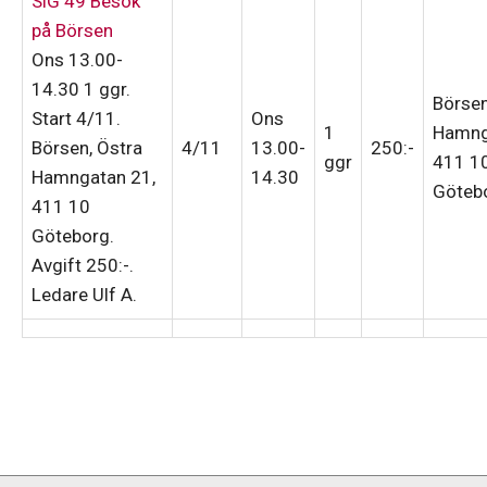
SiG 49 Besök
på Börsen
Ons 13.00-
14.30
1 ggr
.
Börsen
Start 4/11
.
Ons
1
Hamng
Börsen, Östra
4/11
13.00-
250:-
ggr
411 1
Hamngatan 21,
14.30
Göteb
411 10
Göteborg.
Avgift 250:-
.
Ledare Ulf A
.