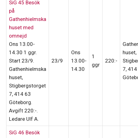
SiG 45 Besök
på
Gathenhielmska
huset med
omnejd
Ons 13.00-
Gathe
14.30
1 ggr
.
Ons
huset,
1
Start 23/9
.
23/9
13.00-
220:-
Stigbe
ggr
Gathenhielmska
14.30
7, 414
huset,
Göteb
Stigbergstorget
7, 414 63
Göteborg.
Avgift 220:-
.
Ledare Ulf A
.
SiG 46 Besök