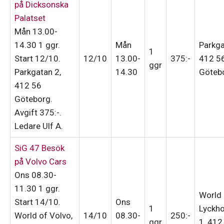
på Dicksonska
Palatset
Mån 13.00-
14.30
1 ggr
.
Mån
Parkga
1
Start 12/10
.
12/10
13.00-
375:-
412 5
ggr
Parkgatan 2,
14.30
Göteb
412 56
Göteborg.
Avgift 375:-
.
Ledare Ulf A
.
SiG 47 Besök
på Volvo Cars
Ons 08.30-
11.30
1 ggr
.
World 
Start 14/10
.
Ons
1
Lyckh
World of Volvo,
14/10
08.30-
250:-
ggr
1, 412