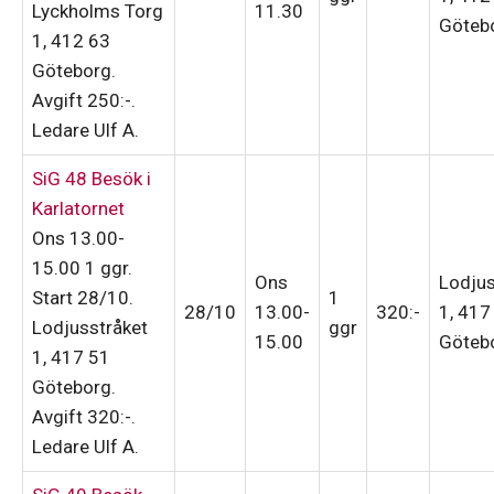
Lyckholms Torg
11.30
Göteb
1, 412 63
Göteborg.
Avgift 250:-
.
Ledare Ulf A
.
SiG 48 Besök i
Karlatornet
Ons 13.00-
15.00
1 ggr
.
Ons
Lodjus
Start 28/10
.
1
28/10
13.00-
320:-
1, 417
Lodjusstråket
ggr
15.00
Göteb
1, 417 51
Göteborg.
Avgift 320:-
.
Ledare Ulf A
.