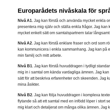
Europarådets nivåskala för spr
Nivå A1
. Jag kan förstå och använda mycket enkla or
presentera mig själv och ställa enkla frågor. Jag kan 
mycket enkelt sätt om samtalspartnern talar långsamt 
Nivå A2
. Jag kan förstå enklare fraser och ord som r
kan kommunicera i enkla sammanhang. Jag kan på ett 
min familj och mitt arbete.
Nivå B1
. Jag kan förstå huvuddragen i tydligt stand
mig in i samtal om kända vardagliga ämnen. Jag kan t
sätt för att beskriva erfarenheter och skeenden. Jag ka
mina åsikter.
Nivå B2
. Jag kan följa huvuddragen i komplexa text
flytande så att ett samtal med en infödd löper i stort s
mig klart och detaljerat om många olika ämnen. Jag k