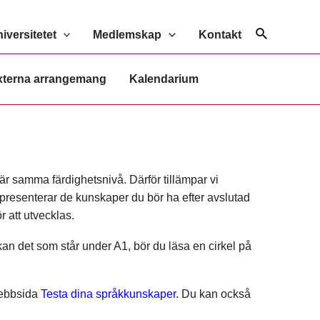
Sök
versitetet
Medlemskap
Kontakt
xterna arrangemang
Kalendarium
efär samma färdighetsnivå. Därför tillämpar vi
epresenterar de kunskaper du bör ha efter avslutad
r att utvecklas.
an det som står under A1, bör du läsa en cirkel på
 webbsida
Testa dina språkkunskaper
. Du kan också