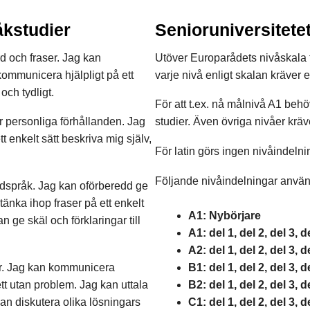
åkstudier
Senioruniversitete
d och fraser. Jag kan
Utöver Europarådets nivåskala t
kommunicera hjälpligt på ett
varje nivå enligt skalan kräver e
och tydligt.
För att t.ex. nå målnivå A1 behöv
ör personliga förhållanden. Jag
studier. Även övriga nivåer kräv
enkelt sätt beskriva mig själv,
För latin görs ingen nivåindelni
Följande nivåindelningar använd
ardspråk. Jag kan oförberedd ge
änka ihop fraser på ett enkelt
A1: Nybörjare
n ge skäl och förklaringar till
A1: del 1, del 2, del 3, d
A2: del 1, del 2, del 3, d
er. Jag kan kommunicera
B1: del 1, del 2, del 3, d
ett utan problem. Jag kan uttala
B2: del 1, del 2, del 3, d
an diskutera olika lösningars
C1: del 1, del 2, del 3, d