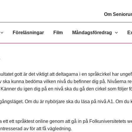
Om Senioruni
Föreläsningar
Film
Måndagsföredrag
E
r
ultatet gott är det viktigt att deltagarna i en språkcirkel har ung
jälv ska kunna bedöma vilken nivå du befinner dig på. Nivåerna r
. Känner du igen dig på en nivå ska du gå den cirkel som följer fö
tgångsläget. Om du är nybörjare ska du läsa på nivå A1. Om du k
ra ett ett språktest online genom att gå in på Folkuniversitetets
intresserad av för att få vägledning.