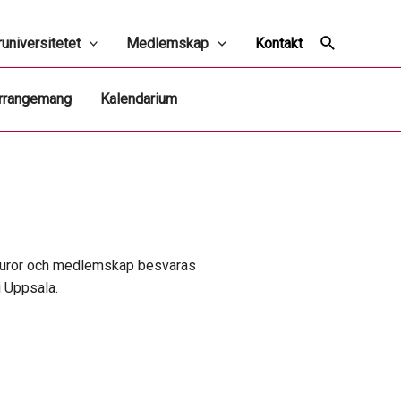
Sök
universitetet
Medlemskap
Kontakt
arrangemang
Kalendarium
kturor och medlemskap besvaras
 Uppsala.