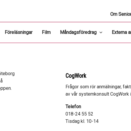
Om Senior
Föreläsningar
Film
Måndagsföredrag
Externa 
öteborg
CogWork
så
Frågor som rör anmälningar, fa
öppen.
av vår systemkonsult CogWork i
Telefon
018-24 55 52
Tisdag kl. 10-14