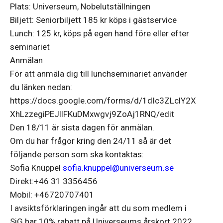
Plats: Universeum, Nobelutställningen
Biljett: Seniorbiljett 185 kr köps i gästservice
Lunch: 125 kr, köps på egen hand före eller efter
seminariet
Anmälan
För att anmäla dig till lunchseminariet använder
du länken nedan:
https://docs.google.com/forms/d/1dIc3ZLclY2X
XhLzzegiPEJllFKuDMxwgvj9ZoAj1RNQ/edit
Den 18/11 är sista dagen för anmälan.
Om du har frågor kring den 24/11 så är det
följande person som ska kontaktas:
Sofia Knüppel
sofia.knuppel@universeum.se
Direkt:+46 31 3356456
Mobil: +46720707401
I avsiktsförklaringen ingår att du som medlem i
SiG har 10% rabatt på Universeums årskort 2022.