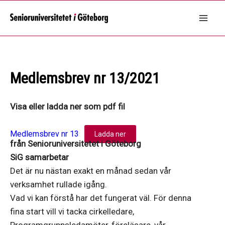
Hoppa
till
Mai
innehåll
Men
Medlemsbrev nr 13/2021
Visa eller ladda ner som pdf fil
Medlemsbrev nr 13
Ladda ner
från Senioruniversitetet i Göteborg
SiG samarbetar
Det är nu nästan exakt en månad sedan vår
verksamhet rullade igång.
Vad vi kan förstå har det fungerat väl. För denna
fina start vill vi tacka cirkelledare,
Programgruppsledamöter, föreläsare, vår